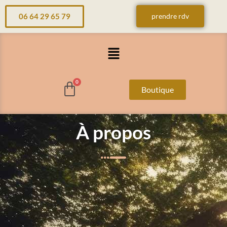
06 64 29 65 79
prendre rdv
Menu
Boutique
À propos