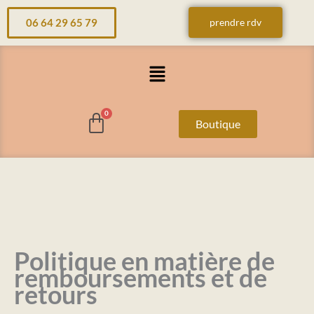
Aller
06 64 29 65 79
prendre rdv
au
contenu
Menu
Boutique
Politique en matière de
remboursements et de
retours