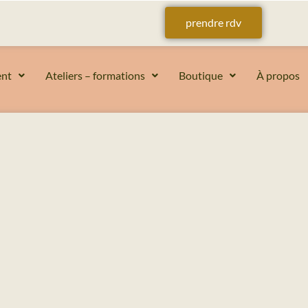
prendre rdv
nt
Ateliers – formations
Boutique
À propos