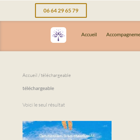
Aller
06 64 29 65 79
au
contenu
Accueil
Accompagneme
Accueil
/ téléchargeable
téléchargeable
Voici le seul résultat