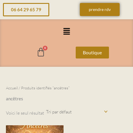
Aller
06 64 29 65 79
prendre rdv
au
contenu
Menu
Boutique
Accueil
/ Produits identifiés “ancêtres”
ancêtres
Voici le seul résultat