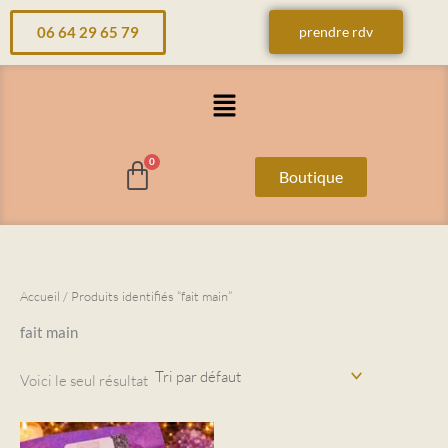
Aller
06 64 29 65 79
prendre rdv
au
contenu
Menu
Boutique
Accueil
/ Produits identifiés “fait main”
fait main
Voici le seul résultat
Ce