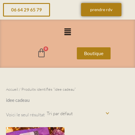
Aller
06 64 29 65 79
prendre rdv
au
contenu
Menu
Boutique
Accueil
/ Produits identifiés “idee cadeau”
idee cadeau
Voici le seul résultat
Ce