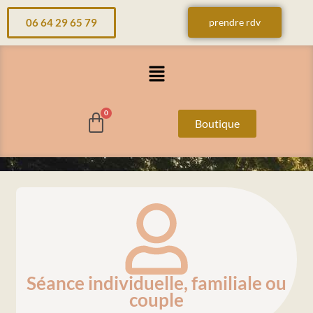
06 64 29 65 79
prendre rdv
Menu
Boutique
Séance individuelle, familiale ou
couple