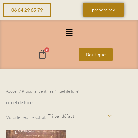
Aller
06 64 29 65 79
prendre rdv
au
contenu
Menu
Boutique
Accueil
/ Produits identifiés “rituel de lune”
rituel de lune
Voici le seul résultat