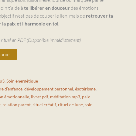
oin t’aide à
te libérer en douceur
des émotions
jectif n’est pas de couper le lien, mais de
retrouver ta
 la paix et l’harmonie en toi
.
 rituel en PDF (Disponible immédiatement).
panier
mp3
,
Soin énergétique
re d'enfance
,
développement personnel
,
ésotérisme
,
ion émotionnelle
,
livret pdf
,
méditation mp3
,
paix
e
,
relation parent
,
rituel créatif
,
rituel de lune
,
soin