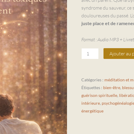
lien
syndrome du sauveur, ce s
toxique
douloureuses du passé. L’ob
avec
juste place et de ramener
un
parent
Format : Audio MP3 + Livret
Ajouter au 
Catégories :
méditation et 
Étiquettes :
bien-être
,
blessu
guérison spirituelle
,
libérat
intérieure
,
psychogénéalogi
énergétique