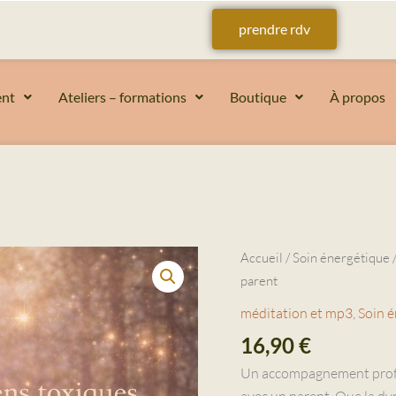
prendre rdv
nt
Ateliers – formations
Boutique
À propos
quantité
Accueil
/
Soin énergétique
/
de
parent
Soin
méditation et mp3
,
Soin 
énergétique
16,90
€
-
Libération
Un accompagnement pro
d'un
avec un parent. Que la dy