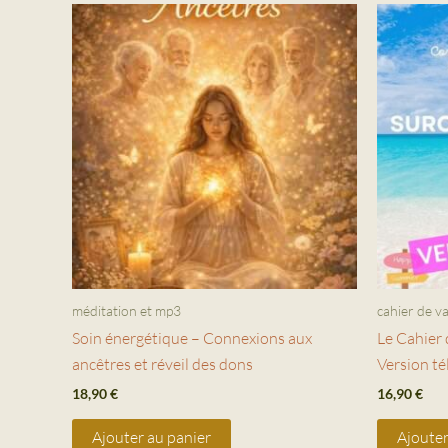
méditation et mp3
cahier de v
Soin énergétique – Connexions aux
Le Cahier 
ancêtres et réveil des dons
Version té
18,90
€
16,90
€
Ajouter au panier
Ajouter