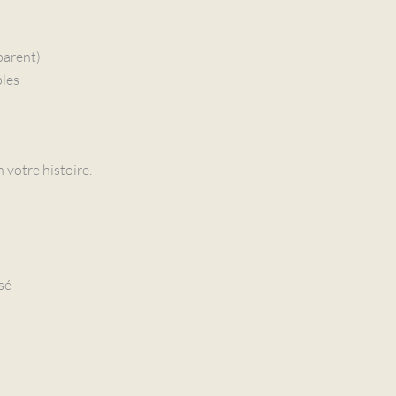
parent)
bles
n votre histoire.
sé