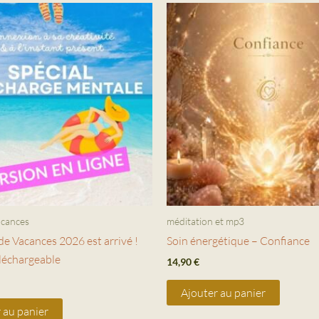
acances
méditation et mp3
de Vacances 2026 est arrivé !
Soin énergétique – Confiance
léchargeable
14,90
€
Ajouter au panier
 au panier