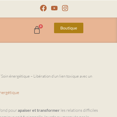
Facebook
Youtube
Instagram
Boutique
 Soin énergétique – Libération d’un lien toxique avec un
énergétique
fond pour
apaiser et transformer
les relations difficiles
namique soit fusionnelle, lourde ou marquée par le