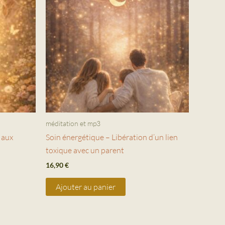
méditation et mp3
 aux
Soin énergétique – Libération d’un lien
toxique avec un parent
16,90
€
Ajouter au panier