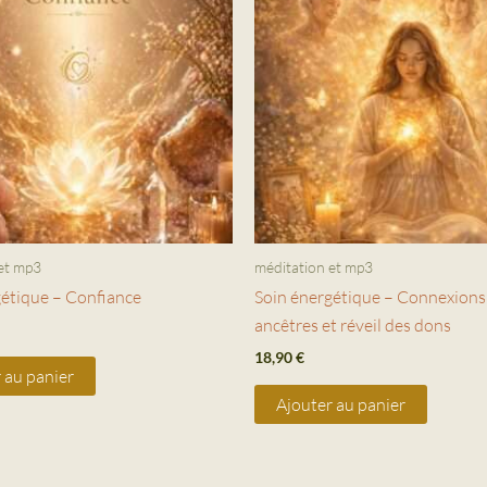
et mp3
méditation et mp3
gétique – Confiance
Soin énergétique – Connexions
ancêtres et réveil des dons
18,90
€
 au panier
Ajouter au panier