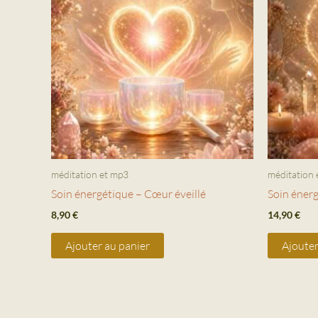
méditation et mp3
méditation 
Soin énergétique – Cœur éveillé
Soin éner
8,90
€
14,90
€
Ajouter au panier
Ajouter