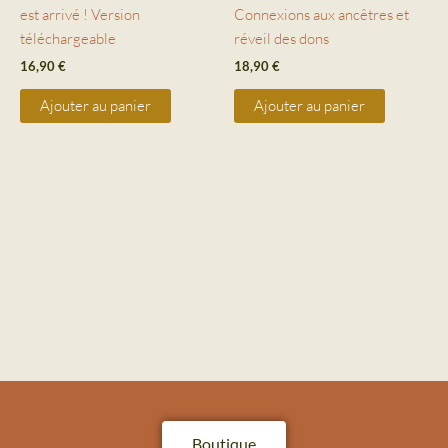
est arrivé ! Version
Connexions aux ancêtres et
téléchargeable
réveil des dons
16,90
€
18,90
€
Ajouter au panier
Ajouter au panier
Boutique