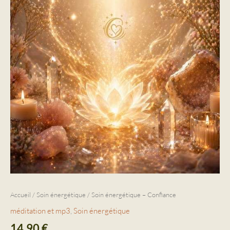
Accueil
/
Soin énergétique
/ Soin énergétique – Confiance
méditation et mp3
,
Soin énergétique
14,90
€