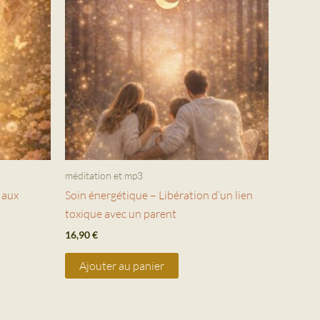
méditation et mp3
 aux
Soin énergétique – Libération d’un lien
toxique avec un parent
16,90
€
Ajouter au panier