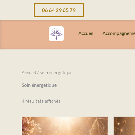
Aller
06 64 29 65 79
au
contenu
Accueil
Accompagneme
Accueil
/ Soin énergétique
Soin énergétique
4 résultats affichés