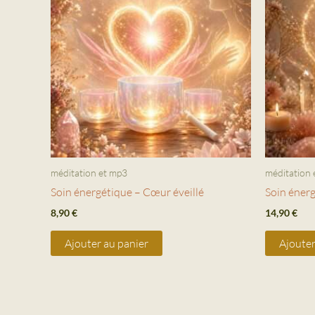
méditation et mp3
méditation 
Soin énergétique – Cœur éveillé
Soin éner
8,90
€
14,90
€
Ajouter au panier
Ajouter