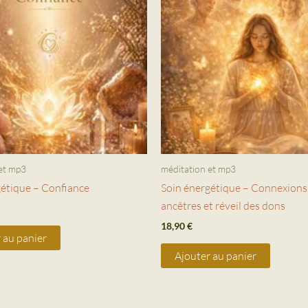
et mp3
méditation et mp3
gétique – Confiance
Soin énergétique – Connexions
ancêtres et réveil des dons
18,90
€
 au panier
Ajouter au panier