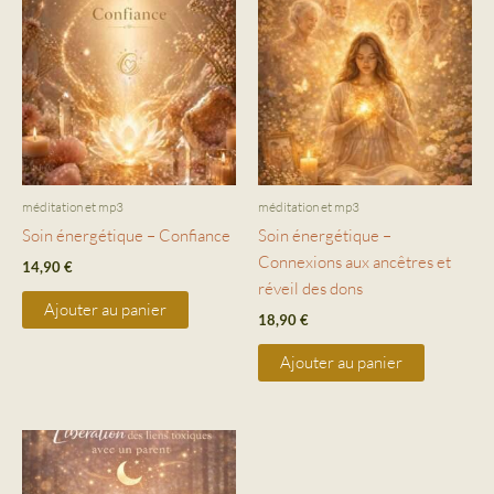
méditation et mp3
méditation et mp3
Soin énergétique – Confiance
Soin énergétique –
Connexions aux ancêtres et
14,90
€
réveil des dons
Ajouter au panier
18,90
€
Ajouter au panier