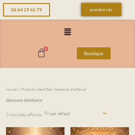
Aller
06 64 29 65 79
prendre rdv
au
contenu
Menu
Boutique
Accueil
/ Produits identifiés “blessure d'enfance”
blessure d'enfance
3 résultats affichés