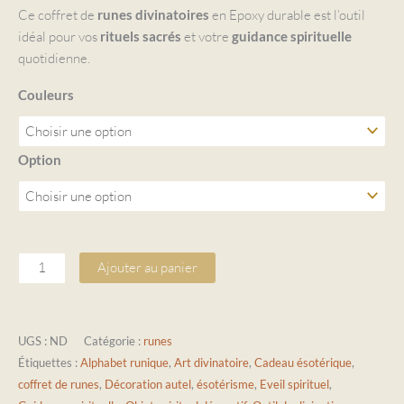
Ce coffret de
en Epoxy durable est l’outil
runes divinatoires
idéal pour vos
et votre
rituels sacrés
guidance spirituelle
quotidienne.
Couleurs
Option
Ajouter au panier
UGS :
ND
Catégorie :
runes
Étiquettes :
Alphabet runique
,
Art divinatoire
,
Cadeau ésotérique
,
coffret de runes
,
Décoration autel
,
ésotérisme
,
Eveil spirituel
,