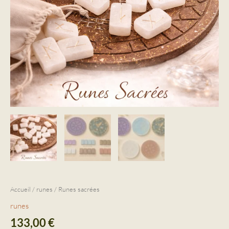
Accueil
/
runes
/ Runes sacrées
runes
133,00
€