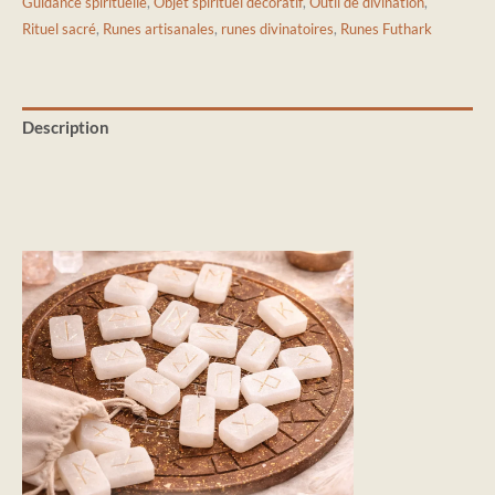
Guidance spirituelle
,
Objet spirituel décoratif
,
Outil de divination
,
Rituel sacré
,
Runes artisanales
,
runes divinatoires
,
Runes Futhark
Description
Informations complémentaires
Avis (0)