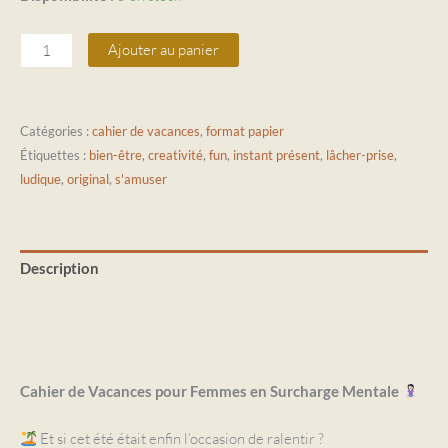
Ajouter au panier
Catégories :
cahier de vacances
,
format papier
Étiquettes :
bien-être
,
creativité
,
fun
,
instant présent
,
lâcher-prise
,
ludique
,
original
,
s'amuser
Description
Informations complémentaires
Avis (0)
Cahier de Vacances pour Femmes en Surcharge Mentale
Et si cet été était enfin l’occasion de ralentir ?