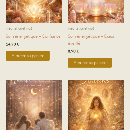
méditation et mp3
méditation et mp3
Soin énergétique – Confiance
Soin énergétique – Cœur
éveillé
14,90
€
8,90
€
Ajouter au panier
Ajouter au panier